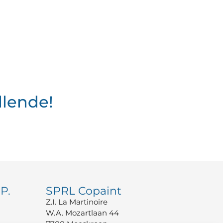
llende!
P.
SPRL Copaint
Z.I. La Martinoire
W.A. Mozartlaan 44