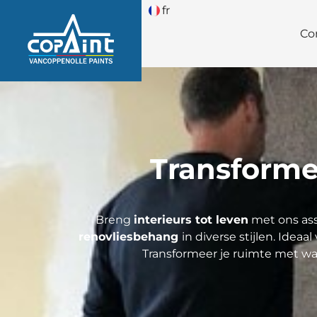
fr
Co
Transforme
Breng
interieurs tot leven
met ons as
renovliesbehang
in diverse stijlen. Ideaal
Transformeer je ruimte met wa