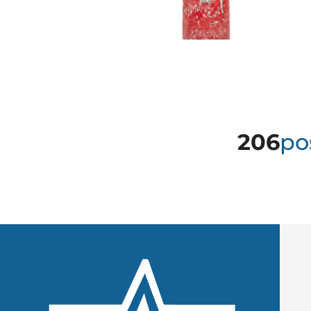
206
po