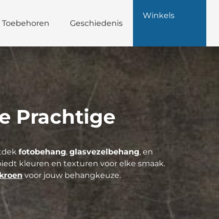
Winkels
Toebehoren
Geschiedenis
e Prachtige
ntdek
fotobehang
,
glasvezelbehang
, en
 biedt kleuren en texturen voor elke smaak.
kroen
voor jouw behangkeuze.