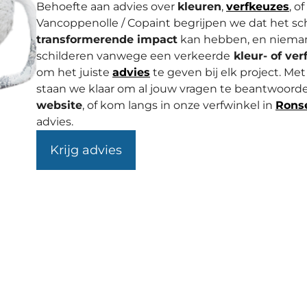
Behoefte aan advies over
kleuren
,
verfkeuzes
, o
Vancoppenolle / Copaint begrijpen we dat het s
transformerende impact
kan hebben, en nieman
schilderen vanwege een verkeerde
kleur- of ver
om het juiste
advies
te geven bij elk project. Me
staan we klaar om al jouw vragen te beantwoorde
website
, of kom langs in onze verfwinkel in
Rons
advies.
Krijg advies