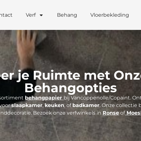
ntact
Verf
Behang
Vloerbekleding
er je Ruimte met Onz
Behangopties
sortiment
behangpapier
bij Vancoppenolle/Copaint. O
 voor
slaapkamer
,
keuken
, of
badkamer
. Onze collectie
nddecoratie. Bezoek onze verfwinkels in
Ronse
of
Moes