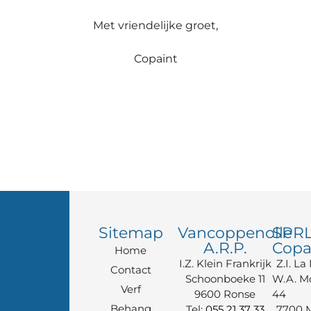
Met vriendelijke groet,
Copaint
Sitemap
Vancoppenolle
SPR
A.R.P.
Copa
Home
I.Z. Klein Frankrijk
Z.I. La
Contact
Schoonboeke 11
W.A. M
Verf
9600 Ronse
44
Behang
Tel:
055 21 37 33
7700 