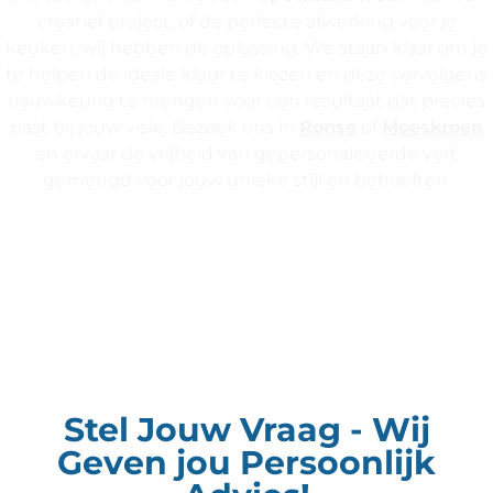
creatief project, of de perfecte afwerking voor je
keuken, wij hebben de oplossing. We staan klaar om je
te helpen de ideale kleur te kiezen en deze vervolgens
nauwkeurig te mengen voor een resultaat dat precies
past bij jouw visie. Bezoek ons in
Ronse
of
Moeskroen
en ervaar de vrijheid van gepersonaliseerde verf,
gemengd voor jouw unieke stijl en behoeften.
Stel Jouw Vraag - Wij
Geven jou Persoonlijk