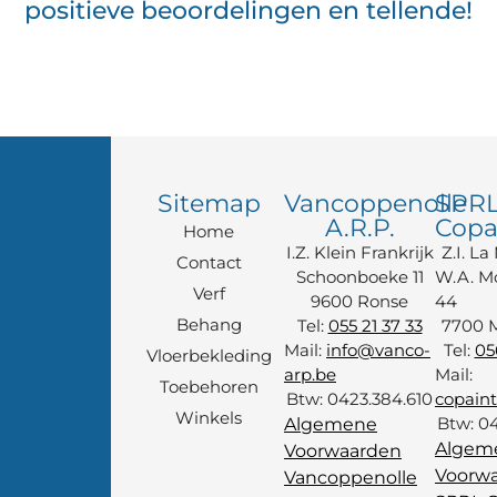
positieve beoordelingen en tellende!
Sitemap
Vancoppenolle
SPR
A.R.P.
Copa
Home
I.Z. Klein Frankrijk
Z.I. La
Contact
Schoonboeke 11
W.A. M
Verf
9600 Ronse
44
Behang
Tel:
055 21 37 33
7700 
Mail:
info@vanco-
Tel:
05
Vloerbekleding
arp.be
Mail:
Toebehoren
Btw: 0423.384.610
copain
Winkels
Btw: 0
Algemene
Algem
Voorwaarden
Voorw
Vancoppenolle