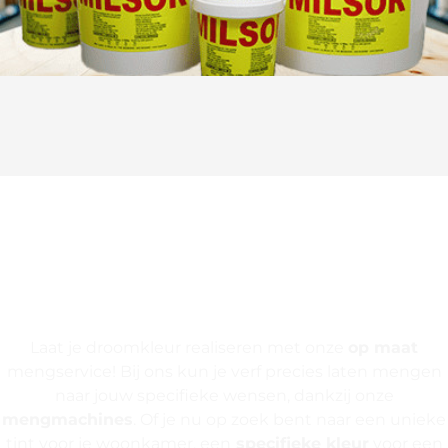
Laat je verf mengen op
maat
Laat je droomkleur realiseren met onze
op maat
mengservice! Bij ons kun je verf precies laten mengen
naar jouw specifieke wensen, dankzij onze
mengmachines
. Of je nu op zoek bent naar een unieke
tint voor je woonkamer, een
specifieke kleur
voor een